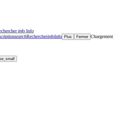
echercher
info
Info
cription
search
Rechercher
info
Info
Chargement
Plus
Fermer
se_small