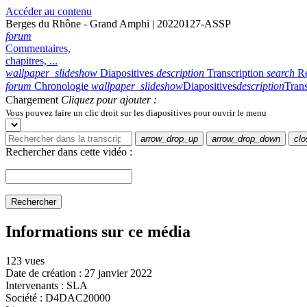
Accéder au contenu
Berges du Rhône - Grand Amphi | 20220127-ASSP
forum
Commentaires,
chapitres, ...
wallpaper_slideshow
Diapositives
description
Transcription
search
R
forum
Chronologie
wallpaper_slideshow
Diapositives
description
Trans
Chargement
Cliquez pour ajouter :
Vous pouvez faire un clic droit sur les diapositives pour ouvrir le menu
arrow_drop_up
arrow_drop_down
clo
Rechercher dans cette vidéo :
Rechercher
Informations sur ce média
123 vues
Date de création :
27 janvier 2022
Intervenants :
SLA
Société :
D4DAC20000