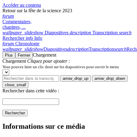
Accéder au contenu
Retour sur la fête de la science 2023
forum
Commentaires,
chapitres, ...
wallpaper_slideshow
Diapositives
description
Transcription
search
Rechercher
info
Info
forum
Chronologie
wallpaper_slideshow
Diapositives
description
Transcription
search
Rech
Chargement
Plus
Fermer
Chargement
Cliquez pour ajouter :
Vous pouvez faire un clic droit sur les diapositives pour ouvrir le menu
arrow_drop_up
arrow_drop_down
close_small
Rechercher dans cette vidéo :
Rechercher
Informations sur ce média