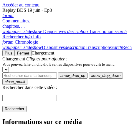
Accéder au contenu
Replay BDS 19 juin - Ep8
forum
Commentaires,
chapitres, ...
wallpaper_slideshow
Diapositives
description
Transcription
search
Rechercher
info
Info
forum
Chronologie
wallpaper_slideshow
Diapositives
description
Transcription
search
Rech
Chargement
Plus
Fermer
Chargement
Cliquez pour ajouter :
Vous pouvez faire un clic droit sur les diapositives pour ouvrir le menu
arrow_drop_up
arrow_drop_down
close_small
Rechercher dans cette vidéo :
Rechercher
Informations sur ce média