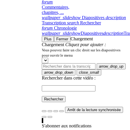
forum
Commentaires,
chapitres, ...
wallpaper_slideshow
Diapositives
description
Transcription
search
Rechercher
forum
Chronologie
wallpaper_slideshow
Diapositives
description
Tra
Chargement
Plus
Fermer
Chargement
Cliquez pour ajouter :
Vous pouvez faire un clic droit sur les diapositives
pour ouvrir le menu
arrow_drop_up
arrow_drop_down
close_small
Rechercher dans cette vidéo :
Rechercher
Arrêt de la lecture synchronisée
S'abonner aux notifications