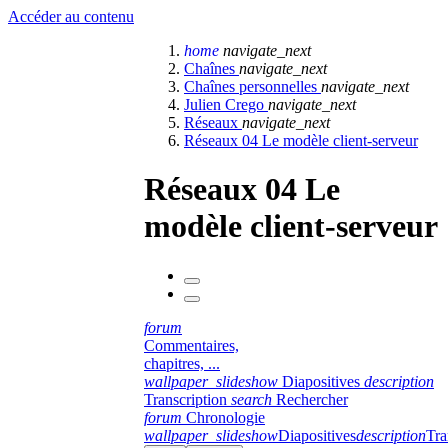
Accéder au contenu
home
navigate_next
Chaînes
navigate_next
Chaînes personnelles
navigate_next
Julien Crego
navigate_next
Réseaux
navigate_next
Réseaux 04 Le modèle client-serveur
Réseaux 04 Le
modèle client-serveur
forum
Commentaires,
chapitres, ...
wallpaper_slideshow
Diapositives
description
Transcription
search
Rechercher
forum
Chronologie
wallpaper_slideshow
Diapositives
description
Tra