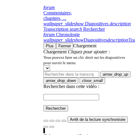
forum
Commentaires,
chapitres, ...
wallpaper_slideshow
Diapositives
description
Transcription
search
Rechercher
forum
Chronologie
wallpaper_slideshow
Diapositives
description
Tra
Chargement
Plus
Fermer
Chargement
Cliquez pour ajouter :
Vous pouvez faire un clic droit sur les diapositives
pour ouvrir le menu
arrow_drop_up
arrow_drop_down
close_small
Rechercher dans cette vidéo :
Rechercher
Arrêt de la lecture synchronisée