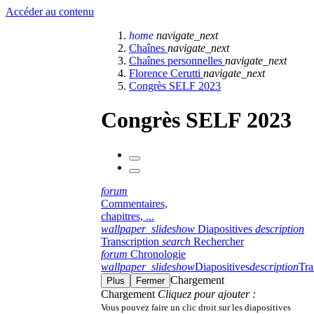
Accéder au contenu
home
navigate_next
Chaînes
navigate_next
Chaînes personnelles
navigate_next
Florence Cerutti
navigate_next
Congrès SELF 2023
Congrès SELF 2023
forum
Commentaires,
chapitres, ...
wallpaper_slideshow
Diapositives
description
Transcription
search
Rechercher
forum
Chronologie
wallpaper_slideshow
Diapositives
description
Tra
Chargement
Plus
Fermer
Chargement
Cliquez pour ajouter :
Vous pouvez faire un clic droit sur les diapositives