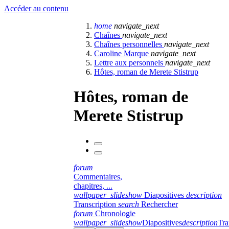
Accéder au contenu
home
navigate_next
Chaînes
navigate_next
Chaînes personnelles
navigate_next
Caroline Marque
navigate_next
Lettre aux personnels
navigate_next
Hôtes, roman de Merete Stistrup
Hôtes, roman de
Merete Stistrup
forum
Commentaires,
chapitres, ...
wallpaper_slideshow
Diapositives
description
Transcription
search
Rechercher
forum
Chronologie
wallpaper_slideshow
Diapositives
description
Tra