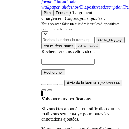
forum
Chronologie
wallpaper_slideshow
Diapositives
description
Tra
Chargement
Plus
Fermer
Chargement
Cliquez pour ajouter :
Vous pouvez faire un clic droit sur les diapositives
pour ouvrir le menu
arrow_drop_up
arrow_drop_down
close_small
Rechercher dans cette vidéo :
Rechercher
Arrêt de la lecture synchronisée
S'abonner aux notifications
Si vous êtes abonné aux notifications, un e-
mail vous sera envoyé pour toutes les
annotations ajoutées.
Votre compte utilisateur n'a pas d'adresse e-