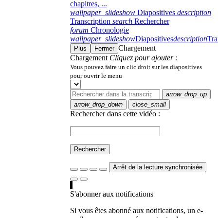
chapitres, ...
wallpaper_slideshow
Diapositives
description
Transcription
search
Rechercher
forum
Chronologie
wallpaper_slideshow
Diapositives
description
Tra
Chargement
Plus
Fermer
Chargement
Cliquez pour ajouter :
Vous pouvez faire un clic droit sur les diapositives
pour ouvrir le menu
arrow_drop_up
arrow_drop_down
close_small
Rechercher dans cette vidéo :
Rechercher
Arrêt de la lecture synchronisée
S'abonner aux notifications
Si vous êtes abonné aux notifications, un e-